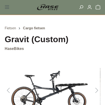
hoofdinhoud
Fietsen
Cargo fietsen
Gravit (Custom)
HaseBikes
Afbeeldingengalerij overslaan