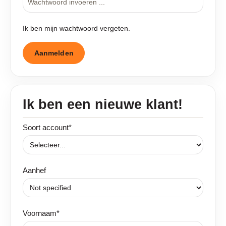
Ik ben mijn wachtwoord vergeten.
Aanmelden
Ik ben een nieuwe klant!
Persoonlijke informatie
Soort account*
Aanhef
Voornaam*