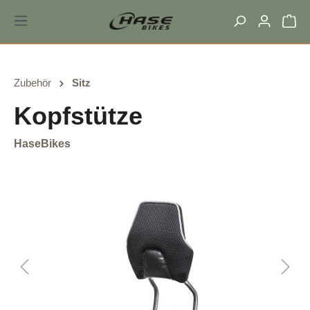
alt springen
Zubehör
Sitz
Kopfstütze
HaseBikes
Bildergalerie überspringen