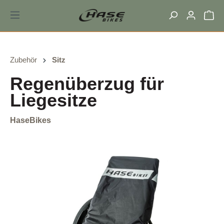
alt springen
Zubehör
Sitz
Regenüberzug für
Liegesitze
HaseBikes
Bildergalerie überspringen