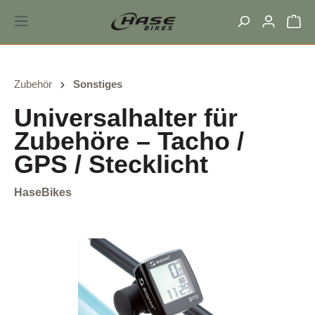
alt springen
Zubehör
Sonstiges
Universalhalter für
Zubehöre – Tacho /
GPS / Stecklicht
HaseBikes
Bildergalerie überspringen