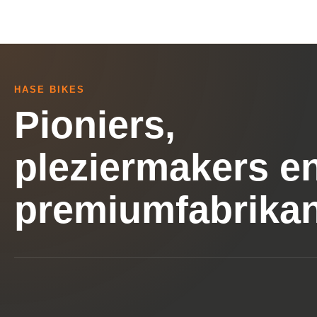
HASE BIKES
Pioniers,
pleziermakers e
premiumfabrikan