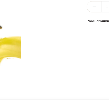
Producthoevee
Productnum