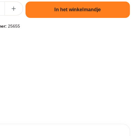
lheid: Voer de gewenste hoeveelheid in of gebruik de knoppen om de 
In het winkelmandje
mer:
25655