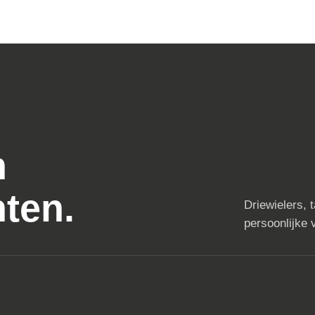
n
ten.
Driewielers, 
persoonlijke v