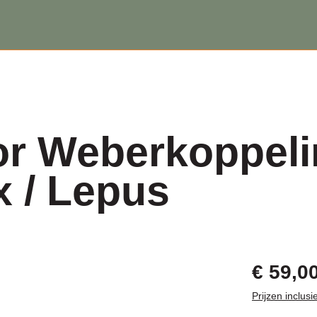
or Weberkoppeli
x / Lepus
€ 59,0
Prijzen inclus