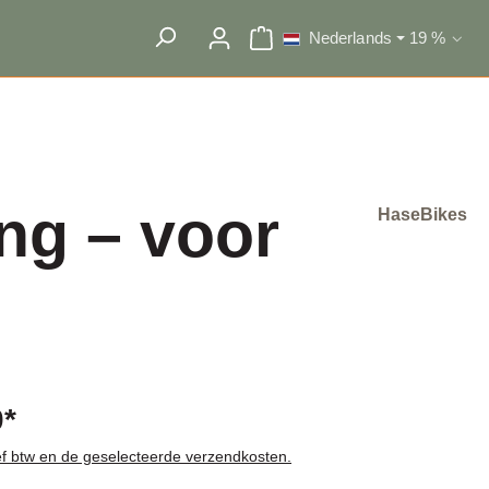
Nederlands
19 %
Winkelwagentje bevat 0 artike
Btw selecte
ng – voor
HaseBikes
0*
ief btw en de geselecteerde verzendkosten.