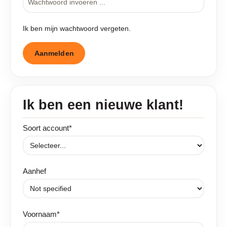
Ik ben mijn wachtwoord vergeten.
Aanmelden
Ik ben een nieuwe klant!
Persoonlijke informatie
Soort account*
Aanhef
Voornaam*