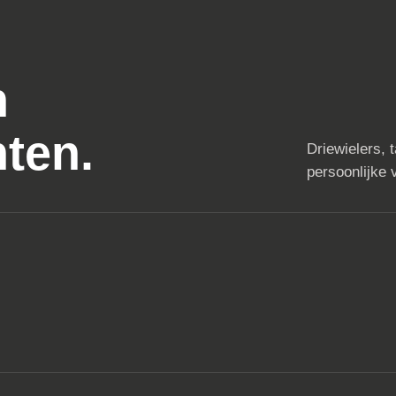
n
ten.
Driewielers, 
persoonlijke v