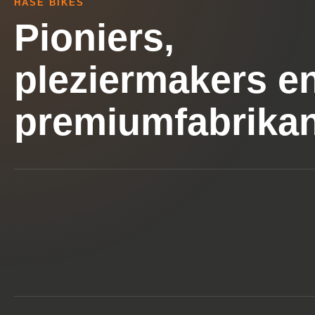
HASE BIKES
Pioniers,
pleziermakers e
premiumfabrikan