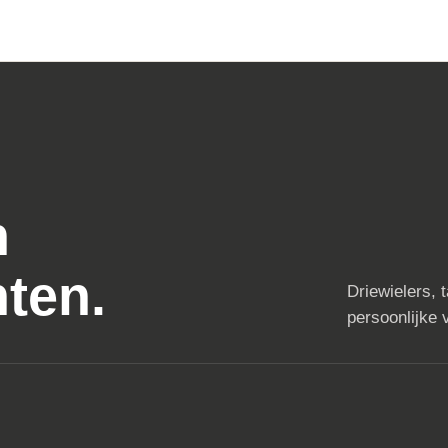
n
ten.
Driewielers, 
persoonlijke v