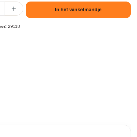
lheid: Voer de gewenste hoeveelheid in of gebruik de knoppen om de 
In het winkelmandje
mer:
29118