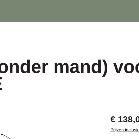
onder mand) vo
E
€ 138,
Prijzen inclus