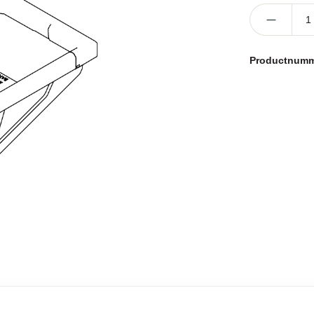
Producthoevee
Productnum