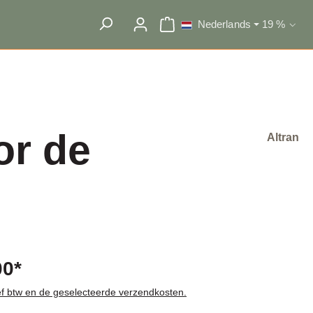
Nederlands
19 %
Winkelwagentje bevat 0 artike
Btw selecte
or de
Altran
00*
ief btw en de geselecteerde verzendkosten.