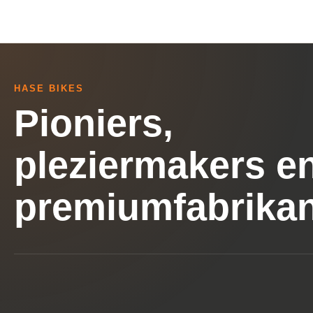
HASE BIKES
Pioniers,
pleziermakers e
premiumfabrikan