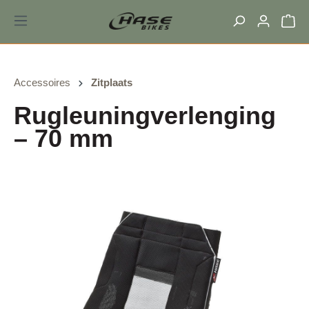
hoofdinhoud
Accessoires
Zitplaats
Rugleuningverlenging
– 70 mm
Afbeeldingengalerij overslaan