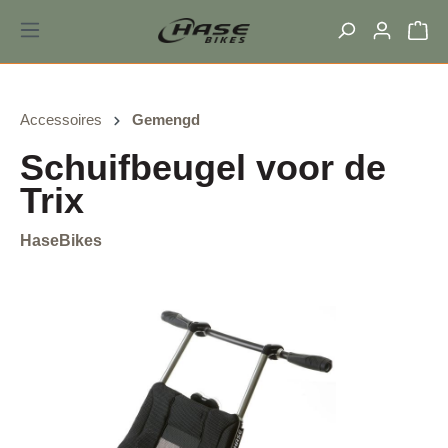
hoofdinhoud
Accessoires
Gemengd
Schuifbeugel voor de
Trix
HaseBikes
Afbeeldingengalerij overslaan