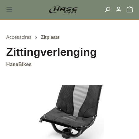
hoofdinhoud
Accessoires
Zitplaats
Zittingverlenging
HaseBikes
Afbeeldingengalerij overslaan